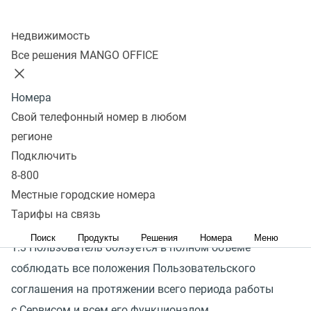
Колл-центр
Недвижимость
1.1 Ознакомление с настоящим Пользовательским
Все решения MANGO OFFICE
соглашением является обязательным условием
предоставления услуг Сервиса.
Номера
Свой телефонный номер в любом
1.2 Путем непосредственного использования услуг
регионе
Сервиса Пользователь подтверждает, что
Подключить
он внимательно ознакомился и в полном объеме
8-800
принял все положения настоящего Пользовательского
Местные городские номера
Тарифы на связь
соглашения.
Поиск
Продукты
Решения
Номера
Меню
1.3 Пользователь обязуется в полном объеме
соблюдать все положения Пользовательского
соглашения на протяжении всего периода работы
с Сервисом и всем его функционалом.