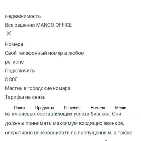
Колл-центр
Недвижимость
Все решения MANGO OFFICE
на 23%
меньше пропущенных звонков*
Номера
Свой телефонный номер в любом
на 17%
рост конверсии в сделку*
регионе
Подключить
8-800
на 9,8%
рост среднего чека*
Местные городские номера
Тарифы на связь
Эффективность работы менеджеров является одной
Поиск
Продукты
Решения
Номера
Меню
из ключевых составляющих успеха бизнеса. Они
должны принимать максимум входящих звонков,
оперативно перезванивать по пропущенным, а также