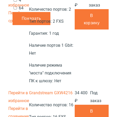
4
избранное
₽
заказ
64
Количество портов:
2
Перейти в
В
Показать
сравнение
Тип портов:
2 FXS
корзину
Гарантия:
1 год
Наличие портов 1 Gbit:
Нет
Наличие режима
"моста" подключения
ПК к шлюзу:
Нет
Перейти в
Grandstream GXW4216
34 400
Под
избранное
₽
заказ
Количество портов:
16
Перейти в
В
сравнение
Тип портов:
16 FXS