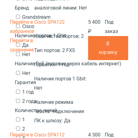
Бренд
аналоговой линии:
Нет
Grandstream
Перейти в
Cisco SPA122
5 400
Под
Cisco
избранное
₽
заказ
Наличие портов 1 Gbit
Количество портов:
2
Перейти в
В
Да
сравнение
Тип портов:
2 FXS
корзину
Нет
Наличие PoE (питание через кабель интернет)
Гарантия:
1 год
Нет
Наличие портов 1 Gbit:
Гарантия
Нет
1 год
2 года
Наличие режима
Количество линий
"моста" подключения
1
ПК к шлюзу:
Да
2
Перейти в
Cisco SPA112
4 300
Под