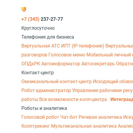
+7 (343)
237-27-77
Круглосуточно
Телефония для бизнеса
Виртуальная АТС
ИПТ (IP-телефония)
Виртуальны
разговоров
Голосовое меню
Мобильный личный 
ОПДкРК
Автоинформатор
Автосекретарь
Обратн
Контакт-центр
Омниканальный контакт-центр
Исходящий обзв
Робот-администратор
Управление рабочими рес
работы
Все возможности колл-центра
Интеграц
Роботы и аналитика
Голосовой робот
Чат-бот
Речевая аналитика
Иск
Коллтрекинг
Мультиканальная аналитика
Анали