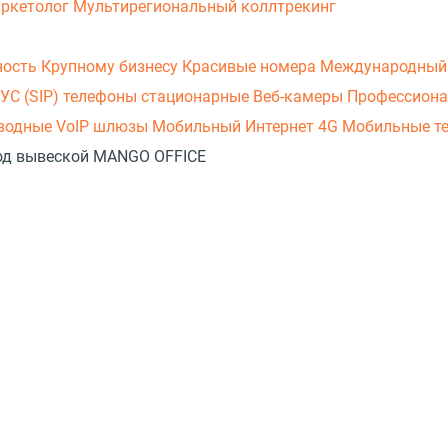
аркетолог
Мультирегиональный коллтрекинг
ность
Крупному бизнесу
Красивые номера
Международный
УС (SIP) телефоны стационарные
Веб-камеры
Профессиона
оводные
VoIP шлюзы
Мобильный Интернет 4G
Мобильные т
 под вывеской MANGO OFFICE