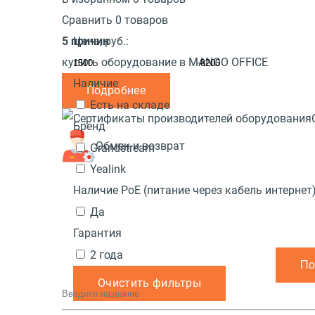
Сравнить 0 товаров
5 причин
Цена,
руб.:
купить оборудование в MANGO OFFICE
-
Наличие
Подробнее
Есть на складе
Бренд
Обмен и возврат
Grandstream
Yealink
Наличие PoE (питание через кабель интернет
Да
Гарантия
2 года
Очистить фильтры