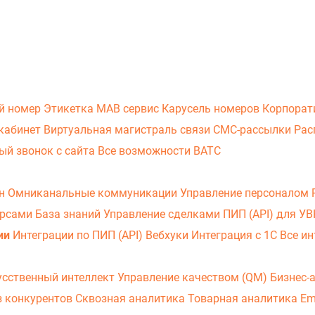
й номер
Этикетка
МАВ сервис
Карусель номеров
Корпорат
кабинет
Виртуальная магистраль связи
СМС-рассылки
Рас
ый звонок с сайта
Все возможности ВАТС
он
Омниканальные коммуникации
Управление персоналом
урсами
База знаний
Управление сделками
ПИП (API) для У
ии
Интеграции по ПИП (API)
Вебхуки
Интеграция с 1С
Все ин
усственный интеллект
Управление качеством (QM)
Бизнес-
з конкурентов
Сквозная аналитика
Товарная аналитика
Em