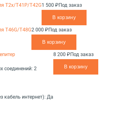
для T2x/T41P/T42G
1 500 ₽
Под заказ
В корзину
для T46G/T48G
2 000 ₽
Под заказ
В корзину
епитер
8 200 ₽
Под заказ
В корзину
х соединений:
2
з кабель интернет):
Да