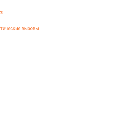
са
атические вызовы