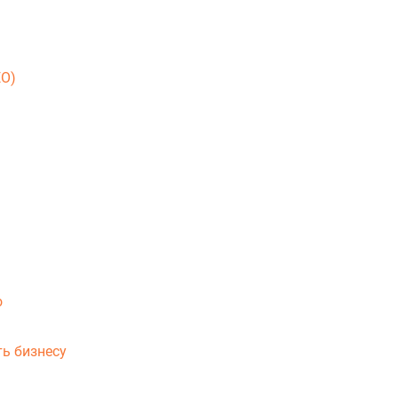
EO)
о
ь бизнесу