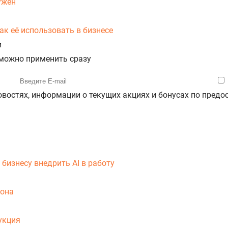
ужен
ак её использовать в бизнесе
и
 можно применить сразу
новостях, информации о текущих акциях и бонусах по пре
 бизнесу внедрить AI в работу
вона
укция