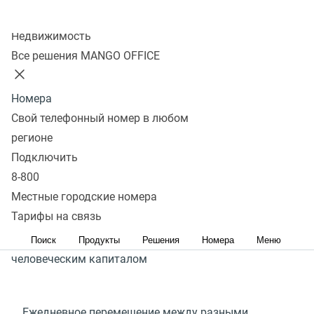
Полный спектр коммуникационных услуг в знакомом
Колл-центр
интерфейсе ваших CRM
(
УВК¹), CDP
(
УДК²), ERP
Недвижимость
(
СПРП³), Service Desk
(
служба поддержки) и HCM-
Все решения MANGO OFFICE
систем
(
УЧК⁴)
Номера
Получить консультацию
Свой телефонный номер в любом
регионе
Подключить
¹УВК
(
CRM) — управление взаимоотношениями
8-800
с клиентами;
²CDP
(
УДК) — управление данными
Местные городские номера
Тарифы на связь
клиентов;
³ERP
(
СПРП) — система планирования
ресурсов предприятия;
⁴HCM
(
УЧК) — управление
Поиск
Продукты
Решения
Номера
Меню
человеческим капиталом
Ежедневное перемещение между разными