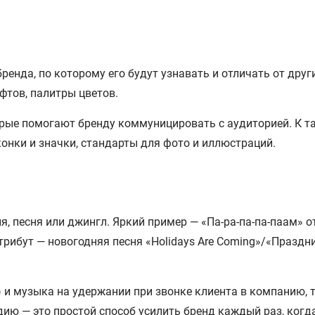
ренда, по которому его будут узнавать и отличать от дру
фтов, палитры цветов.
рые помогают бренду коммуницировать с аудиторией. К 
конки и значки, стандарты для фото и иллюстраций.
, песня или джингл. Яркий пример — «Па-ра-па-па-паам» о
трибут — новогодняя песня «Holidays Are Coming»/«Праздн
) и музыка на удержании при звонке клиента в компанию
ю — это простой способ усилить бренд каждый раз, когда