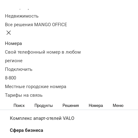
звездности. Восемь корпусов включают отели от 3
Колл-центр
до 5 звезд и два международных отельных бренда.
Недвижимость
VALO управляет комплексом из 6 апарт-отелей в
Все решения MANGO OFFICE
Санкт-Петербурге. Гостям доступны фитнес-центр,
бассейн, рестораны, кофейни, салоны красоты, СПА,
Номера
магазины, конференц-залы, кинотеатр, парк
Свой телефонный номер в любом
регионе
Подключить
https://valoservice.ru/
8-800
О
Проблематика
История
Результаты
Местные городские номера
проекте
внедрения
внедрения
Тарифы на связь
Поиск
Продукты
Решения
Номера
Меню
Клиент
Комплекс апарт-отелей VALO
Сфера бизнеса