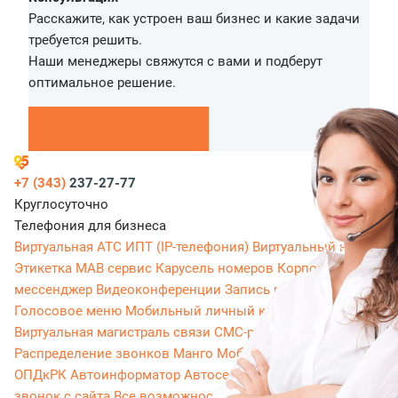
Расскажите, как устроен ваш бизнес и какие задачи
требуется решить.
Наши менеджеры свяжутся с вами и подберут
оптимальное решение.
Перезвоните мне
+7 (343)
237-27-77
Круглосуточно
Телефония для бизнеса
Виртуальная АТС
ИПТ (IP-телефония)
Виртуальный номер
Этикетка
МАВ сервис
Карусель номеров
Корпоративный
мессенджер
Видеоконференции
Запись разговоров
Голосовое меню
Мобильный личный кабинет
Виртуальная магистраль связи
СМС-рассылки
Распределение звонков
Манго Мобайл
Интеграция с
ОПДкРК
Автоинформатор
Автосекретарь
Обратный
звонок с сайта
Все возможности ВАТС