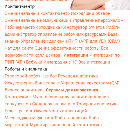
Контакт-центр
Омниканальный контакт-центр
Исходящий обзвон
Омниканальные коммуникации
Управление персоналом
Рабочее место сотрудника
Конструктор отчетов
Робот-
администратор
Управление рабочими ресурсами
База
знаний
Управление сделками
ПИП (API) для УВК (CRM)
Чат для сайта
Оценка эффективности работы
Все
возможности колл-центра
Интеграции
Интеграции по
ПИП (API)
Вебхуки
Интеграция с 1С
Все интеграции
Роботы и аналитика
Голосовой робот
Чат-бот
Речевая аналитика
Искусственный интеллект
Управление качеством (QM)
Бизнес-аналитика
Сервисы для маркетинга
Коллтрекинг
Мультиканальная аналитика
Анализ
конкурентов
Сквозная аналитика
Товарная аналитика
Email-трекинг
Окупаемость инвестиций
Мессенджер‑маркетинг
Робот-аналитик
Робот-
маркетолог
Мультирегиональный коллтрекинг