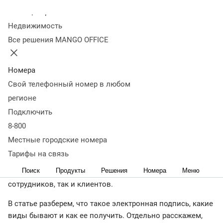
нужна
Какие виды электронных подписей существуют
Как
Колл-центр
получить электронную подпись физическому лицу
Как
Недвижимость
получить электронную подпись юридическому лицу или
Все решения MANGO OFFICE
ИП
Срок действия электронной подписи
Стоимость
электронной подписи
Выводы
← Журнал
Номера
Свой телефонный номер в любом
Некоторые предприниматели до сих пор сомневаются,
регионе
нужна ли им электронная подпись. Кажется, что это
Подключить
слишком сложно и потребует много времени на
оформление. На практике такой инструмент помогает
8-800
быстро и безопасно работать с документами. С ним
Местные городские номера
отчеты можно отправлять за минуты вместо дней, а
Тарифы на связь
договора подписывать мгновенно — без лишней
Поиск
Продукты
Решения
Номера
Меню
бумажной волокиты. Это серьезно экономит время как
сотрудников, так и клиентов.
В статье разберем, что такое электронная подпись, какие
виды бывают и как ее получить. Отдельно расскажем,