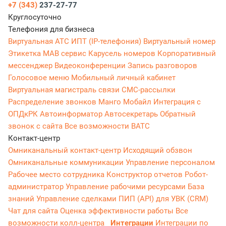
+7 (343)
237-27-77
Круглосуточно
Телефония для бизнеса
Виртуальная АТС
ИПТ (IP-телефония)
Виртуальный номер
Этикетка
МАВ сервис
Карусель номеров
Корпоративный
мессенджер
Видеоконференции
Запись разговоров
Голосовое меню
Мобильный личный кабинет
Виртуальная магистраль связи
СМС-рассылки
Распределение звонков
Манго Мобайл
Интеграция с
ОПДкРК
Автоинформатор
Автосекретарь
Обратный
звонок с сайта
Все возможности ВАТС
Контакт-центр
Омниканальный контакт-центр
Исходящий обзвон
Омниканальные коммуникации
Управление персоналом
Рабочее место сотрудника
Конструктор отчетов
Робот-
администратор
Управление рабочими ресурсами
База
знаний
Управление сделками
ПИП (API) для УВК (CRM)
Чат для сайта
Оценка эффективности работы
Все
возможности колл-центра
Интеграции
Интеграции по