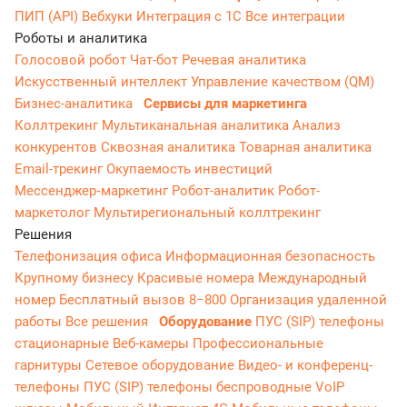
ПИП (API)
Вебхуки
Интеграция с 1С
Все интеграции
Роботы и аналитика
Голосовой робот
Чат-бот
Речевая аналитика
Искусственный интеллект
Управление качеством (QM)
Бизнес-аналитика
Сервисы для маркетинга
Коллтрекинг
Мультиканальная аналитика
Анализ
конкурентов
Сквозная аналитика
Товарная аналитика
Email-трекинг
Окупаемость инвестиций
Мессенджер‑маркетинг
Робот-аналитик
Робот-
маркетолог
Мультирегиональный коллтрекинг
Решения
Телефонизация офиса
Информационная безопасность
Крупному бизнесу
Красивые номера
Международный
номер
Бесплатный вызов 8−800
Организация удаленной
работы
Все решения
Оборудование
ПУС (SIP) телефоны
стационарные
Веб-камеры
Профессиональные
гарнитуры
Сетевое оборудование
Видео- и конференц-
телефоны
ПУС (SIP) телефоны беспроводные
VoIP