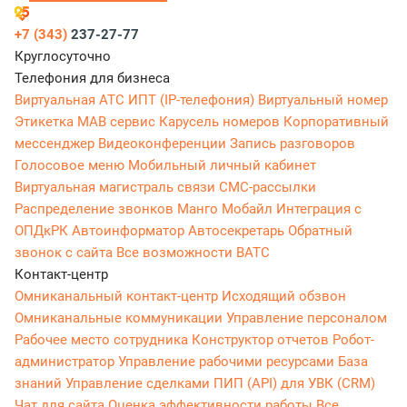
+7 (343)
237-27-77
Круглосуточно
Телефония для бизнеса
Виртуальная АТС
ИПТ (IP-телефония)
Виртуальный номер
Этикетка
МАВ сервис
Карусель номеров
Корпоративный
мессенджер
Видеоконференции
Запись разговоров
Голосовое меню
Мобильный личный кабинет
Виртуальная магистраль связи
СМС-рассылки
Распределение звонков
Манго Мобайл
Интеграция с
ОПДкРК
Автоинформатор
Автосекретарь
Обратный
звонок с сайта
Все возможности ВАТС
Контакт-центр
Омниканальный контакт-центр
Исходящий обзвон
Омниканальные коммуникации
Управление персоналом
Рабочее место сотрудника
Конструктор отчетов
Робот-
администратор
Управление рабочими ресурсами
База
знаний
Управление сделками
ПИП (API) для УВК (CRM)
Чат для сайта
Оценка эффективности работы
Все