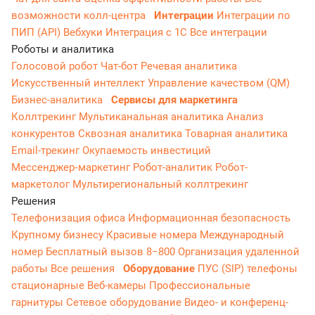
возможности колл-центра
Интеграции
Интеграции по
ПИП (API)
Вебхуки
Интеграция с 1С
Все интеграции
Роботы и аналитика
Голосовой робот
Чат-бот
Речевая аналитика
Искусственный интеллект
Управление качеством (QM)
Бизнес-аналитика
Сервисы для маркетинга
Коллтрекинг
Мультиканальная аналитика
Анализ
конкурентов
Сквозная аналитика
Товарная аналитика
Email-трекинг
Окупаемость инвестиций
Мессенджер‑маркетинг
Робот-аналитик
Робот-
маркетолог
Мультирегиональный коллтрекинг
Решения
Телефонизация офиса
Информационная безопасность
Крупному бизнесу
Красивые номера
Международный
номер
Бесплатный вызов 8−800
Организация удаленной
работы
Все решения
Оборудование
ПУС (SIP) телефоны
стационарные
Веб-камеры
Профессиональные
гарнитуры
Сетевое оборудование
Видео- и конференц-