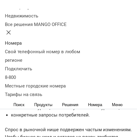
рынка
Преимущества нишевого бизнеса
Требования к
Колл-центр
выбору ниши
План по поиску ниши
Основные ошибки при
Недвижимость
выборе ниши
Коротко о главном
Все решения MANGO OFFICE
Что такое рыночная ниша
Номера
Рыночная ниша — небольшая часть рынка с высоким
Свой телефонный номер в любом
спросом на продукцию и низкой конкуренцией. Если
регионе
правильно определиться со специализацией, то у
Подключить
компании будет рыночное преимущество,
гарантирующее успех.
8-800
Местные городские номера
Особенности рыночной ниши:
Тарифы на связь
стабильность и небольшая емкость рынка;
Поиск
Продукты
Решения
Номера
Меню
слабая конкуренция или отсутствие конкурентов;
конкретные запросы потребителей.
Спрос в рыночной нише подвержен частым изменениям.