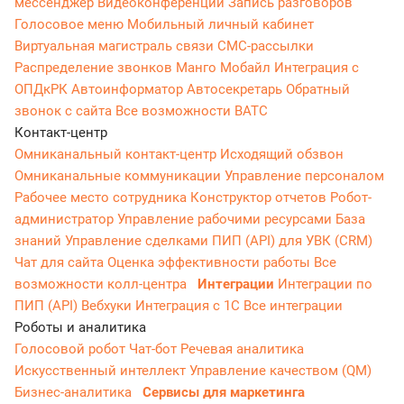
мессенджер
Видеоконференции
Запись разговоров
Голосовое меню
Мобильный личный кабинет
Виртуальная магистраль связи
СМС-рассылки
Распределение звонков
Манго Мобайл
Интеграция с
ОПДкРК
Автоинформатор
Автосекретарь
Обратный
звонок с сайта
Все возможности ВАТС
Контакт-центр
Омниканальный контакт-центр
Исходящий обзвон
Омниканальные коммуникации
Управление персоналом
Рабочее место сотрудника
Конструктор отчетов
Робот-
администратор
Управление рабочими ресурсами
База
знаний
Управление сделками
ПИП (API) для УВК (CRM)
Чат для сайта
Оценка эффективности работы
Все
возможности колл-центра
Интеграции
Интеграции по
ПИП (API)
Вебхуки
Интеграция с 1С
Все интеграции
Роботы и аналитика
Голосовой робот
Чат-бот
Речевая аналитика
Искусственный интеллект
Управление качеством (QM)
Бизнес-аналитика
Сервисы для маркетинга