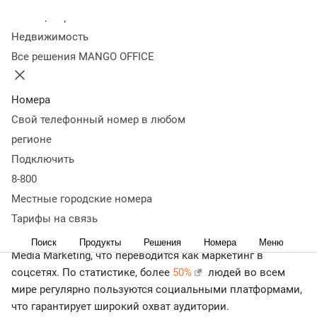
продвижения и инструменты SMM
Как внедрить
Колл-центр
SMM
Разработка SMM-стратегии
Как оценить
Недвижимость
эффективность
Примеры SMM
Заключение
Все решения MANGO OFFICE
SMM — современный инструмент продвижения
продуктов и брендов на социальных платформах. Его
используют для повышения лояльности потенциальных
Номера
клиентов к компании, работы над репутацией и
Свой телефонный номер в любом
узнаваемостью торговой марки. Из статьи вы узнаете,
регионе
как расшифровывается SMM, каковы его цели, задачи и
Подключить
методы, как его внедрить и оценить эффективность.
8-800
Что такое SMM
Местные городские номера
Тарифы на связь
Аббревиатура образована от английского термина Social
Поиск
Продукты
Решения
Номера
Меню
Media Marketing, что переводится как маркетинг в
соцсетях. По статистике, более
50%
людей во всем
мире регулярно пользуются социальными платформами,
что гарантирует широкий охват аудитории.