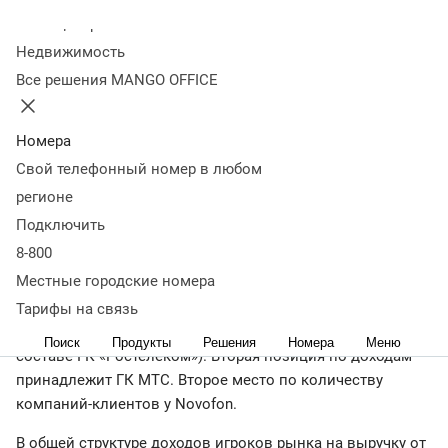
ВАТС в 2025 году
Колл-центр
Недвижимость
Все решения MANGO OFFICE
15 мая 2025
20 851
По данным «ТМТ Консалтинг», по итогам 2024 года
объем российского рынка виртуальных АТС вырос на
Номера
17,7% по отношению к 2023 году и составил 29,4 млрд
Свой телефонный номер в любом
руб. Количество компаний-клиентов увеличилось на
регионе
5,2% – до 528,6 тысяч
Подключить
8-800
Местные городские номера
Согласно данным
нового исследования
от 13 мая
2025 года, лидером рынка, как по доходам, так и по
Тарифы на связь
натуральным показателям, является MANGO OFFICE (в
Поиск
Продукты
Решения
Номера
Меню
составе ГК «Ростелеком»). Вторая позиция по доходам
принадлежит ГК МТС. Второе место по количеству
компаний-клиентов у Novofon.
В общей структуре доходов игроков рынка на выручку от