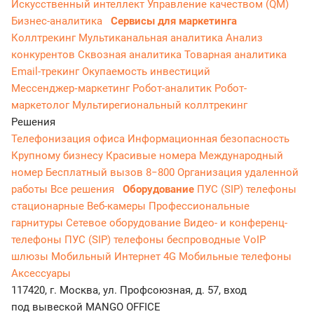
Искусственный интеллект
Управление качеством (QM)
Бизнес-аналитика
Сервисы для маркетинга
Коллтрекинг
Мультиканальная аналитика
Анализ
конкурентов
Сквозная аналитика
Товарная аналитика
Email-трекинг
Окупаемость инвестиций
Мессенджер‑маркетинг
Робот-аналитик
Робот-
маркетолог
Мультирегиональный коллтрекинг
Решения
Телефонизация офиса
Информационная безопасность
Крупному бизнесу
Красивые номера
Международный
номер
Бесплатный вызов 8−800
Организация удаленной
работы
Все решения
Оборудование
ПУС (SIP) телефоны
стационарные
Веб-камеры
Профессиональные
гарнитуры
Сетевое оборудование
Видео- и конференц-
телефоны
ПУС (SIP) телефоны беспроводные
VoIP
шлюзы
Мобильный Интернет 4G
Мобильные телефоны
Аксессуары
117420, г. Москва, ул. Профсоюзная, д. 57, вход
под вывеской MANGO OFFICE