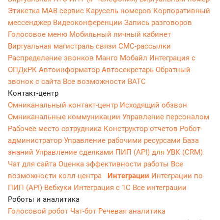
Этикетка
МАВ сервис
Карусель номеров
Корпоративный
мессенджер
Видеоконференции
Запись разговоров
Голосовое меню
Мобильный личный кабинет
Виртуальная магистраль связи
СМС-рассылки
Распределение звонков
Манго Мобайл
Интеграция с
ОПДкРК
Автоинформатор
Автосекретарь
Обратный
звонок с сайта
Все возможности ВАТС
Контакт-центр
Омниканальный контакт-центр
Исходящий обзвон
Омниканальные коммуникации
Управление персоналом
Рабочее место сотрудника
Конструктор отчетов
Робот-
администратор
Управление рабочими ресурсами
База
знаний
Управление сделками
ПИП (API) для УВК (CRM)
Чат для сайта
Оценка эффективности работы
Все
возможности колл-центра
Интеграции
Интеграции по
ПИП (API)
Вебхуки
Интеграция с 1С
Все интеграции
Роботы и аналитика
Голосовой робот
Чат-бот
Речевая аналитика