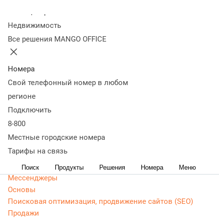
Колл-центр
Статьи, обзоры, ТОПы, идеи и советы для развития
Недвижимость
бизнеса. Энциклопедия маркетолога, Основы -
Все решения MANGO OFFICE
актуальная, живая и понятная информация доступным
языком.
Номера
CRM маркетинг
Свой телефонный номер в любом
Аналитика
Веб-аналитика
регионе
Веб-разработка
Подключить
Контекстная реклама
8-800
Google Adwords (ADS)
Местные городские номера
Яндекс Директ
Тарифы на связь
Контент-маркетинг
Поиск
Продукты
Решения
Номера
Меню
Мессенджеры
Основы
Поисковая оптимизация, продвижение сайтов (SEO)
Продажи