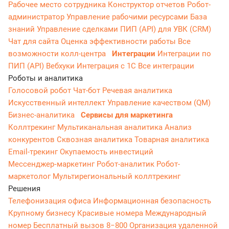
Рабочее место сотрудника
Конструктор отчетов
Робот-
администратор
Управление рабочими ресурсами
База
знаний
Управление сделками
ПИП (API) для УВК (CRM)
Чат для сайта
Оценка эффективности работы
Все
возможности колл-центра
Интеграции
Интеграции по
ПИП (API)
Вебхуки
Интеграция с 1С
Все интеграции
Роботы и аналитика
Голосовой робот
Чат-бот
Речевая аналитика
Искусственный интеллект
Управление качеством (QM)
Бизнес-аналитика
Сервисы для маркетинга
Коллтрекинг
Мультиканальная аналитика
Анализ
конкурентов
Сквозная аналитика
Товарная аналитика
Email-трекинг
Окупаемость инвестиций
Мессенджер‑маркетинг
Робот-аналитик
Робот-
маркетолог
Мультирегиональный коллтрекинг
Решения
Телефонизация офиса
Информационная безопасность
Крупному бизнесу
Красивые номера
Международный
номер
Бесплатный вызов 8−800
Организация удаленной