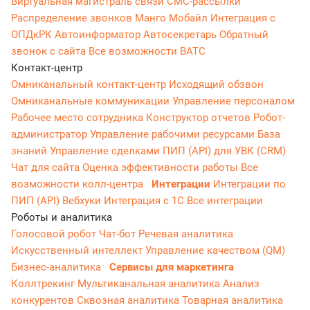
Виртуальная магистраль связи
СМС-рассылки
Распределение звонков
Манго Мобайл
Интеграция с
ОПДкРК
Автоинформатор
Автосекретарь
Обратный
звонок с сайта
Все возможности ВАТС
Контакт-центр
Омниканальный контакт-центр
Исходящий обзвон
Омниканальные коммуникации
Управление персоналом
Рабочее место сотрудника
Конструктор отчетов
Робот-
администратор
Управление рабочими ресурсами
База
знаний
Управление сделками
ПИП (API) для УВК (CRM)
Чат для сайта
Оценка эффективности работы
Все
возможности колл-центра
Интеграции
Интеграции по
ПИП (API)
Вебхуки
Интеграция с 1С
Все интеграции
Роботы и аналитика
Голосовой робот
Чат-бот
Речевая аналитика
Искусственный интеллект
Управление качеством (QM)
Бизнес-аналитика
Сервисы для маркетинга
Коллтрекинг
Мультиканальная аналитика
Анализ
конкурентов
Сквозная аналитика
Товарная аналитика