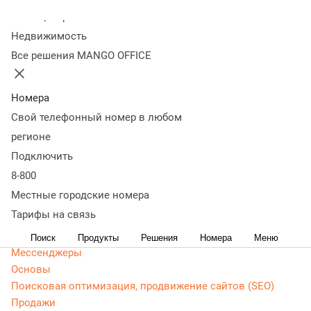
Колл-центр
Статьи, обзоры, ТОПы, идеи и советы для развития
Недвижимость
бизнеса. Энциклопедия маркетолога, Аналитика -
Все решения MANGO OFFICE
актуальная, живая и понятная информация доступным
языком.
Номера
CRM маркетинг
Свой телефонный номер в любом
Аналитика
Веб-аналитика
регионе
Веб-разработка
Подключить
Контекстная реклама
8-800
Google Adwords (ADS)
Местные городские номера
Яндекс Директ
Тарифы на связь
Контент-маркетинг
Поиск
Продукты
Решения
Номера
Меню
Мессенджеры
Основы
Поисковая оптимизация, продвижение сайтов (SEO)
Продажи