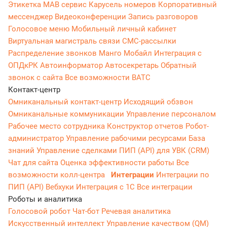
Этикетка
МАВ сервис
Карусель номеров
Корпоративный
мессенджер
Видеоконференции
Запись разговоров
Голосовое меню
Мобильный личный кабинет
Виртуальная магистраль связи
СМС-рассылки
Распределение звонков
Манго Мобайл
Интеграция с
ОПДкРК
Автоинформатор
Автосекретарь
Обратный
звонок с сайта
Все возможности ВАТС
Контакт-центр
Омниканальный контакт-центр
Исходящий обзвон
Омниканальные коммуникации
Управление персоналом
Рабочее место сотрудника
Конструктор отчетов
Робот-
администратор
Управление рабочими ресурсами
База
знаний
Управление сделками
ПИП (API) для УВК (CRM)
Чат для сайта
Оценка эффективности работы
Все
возможности колл-центра
Интеграции
Интеграции по
ПИП (API)
Вебхуки
Интеграция с 1С
Все интеграции
Роботы и аналитика
Голосовой робот
Чат-бот
Речевая аналитика
Искусственный интеллект
Управление качеством (QM)