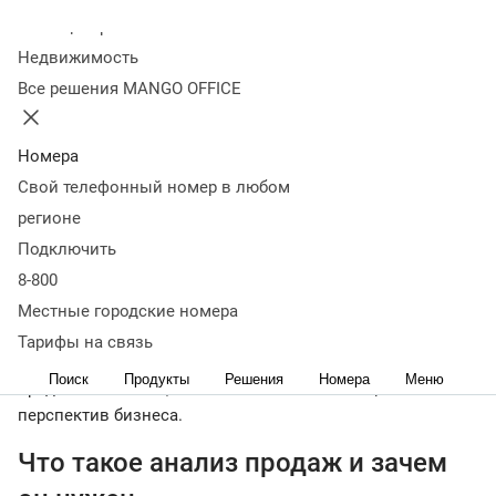
Колл-центр
10 октября 2022
60 511
Недвижимость
Оглавление
Все решения MANGO OFFICE
Что такое анализ продаж и зачем он нужен
Основные
показатели для анализа
Виды анализа продаж
Методы
анализа продаж
Как провести анализ продаж
Типичные
Номера
ошибки
Заключение
Свой телефонный номер в любом
< назад
регионе
Для развития бизнеса важно не только отслеживать
Подключить
продажи, но и анализировать их. Только так можно
8-800
принимать эффективные решения: корректировать
бизнес-процессы, маркетинговые стратегии,
Местные городские номера
организацию производства и логистики. В статье
Тарифы на связь
рассмотрим наиболее популярные методики анализа
Поиск
Продукты
Решения
Номера
Меню
продаж и покажем, как использовать их в оценке
перспектив бизнеса.
Что такое анализ продаж и зачем