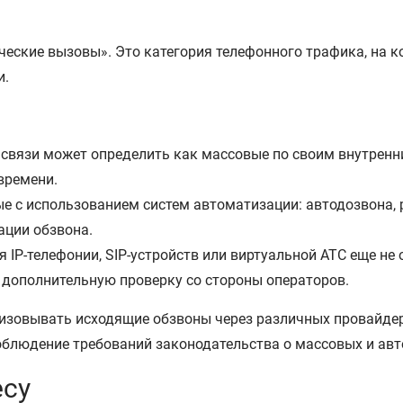
ческие вызовы». Это категория телефонного трафика, на 
и.
 связи может определить как массовые по своим внутренн
времени.
е с использованием систем автоматизации: автодозвона, 
ации обзвона.
 IP-телефонии, SIP-устройств или виртуальной АТС еще не 
 дополнительную проверку со стороны операторов.
низовывать исходящие обзвоны через различных провайдер
облюдение требований законодательства о массовых и авт
есу